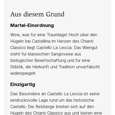
Kalk, Galestro
Aus diesem Grund
Nur bei Martel erhältlich
Martel-Einordnung
Wow, was für eine Traumlage! Hoch über den
Hügeln bei Castellina im Herzen des Chianti
Anbau
Classico liegt Castello La Leccia. Das Weingut
steht für klassischen Sangiovese aus
biologisch
biologischer Bewirtschaftung und für eine
zertifiziert
Stilistik, die Herkunft und Tradition unverfälscht
widerspiegelt.
Keller
Einzigartig
Das Besondere an Castello La Leccia ist seine
Vegan
eindrucksvolle Lage rund um das historische
Castello. Die Rebberge breiten sich auf den
Hügeln des Chianti Classico aus und bieten eine