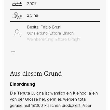
2007
2.5 ha
Besitz: Fabio Bruni
Gutsleitung: Ettore Biraghi
Weinbereitung: Ettore Biraghi
+
Weiss: Viognier, Johanniter
Rot: Merlot, Cabernet Sauvignon
Granit
Aus diesem Grund
Einordnung
Die Tenuta Luigina ist wahrlich ein Kleinod, allein
von der Grösse her, denn es werden total
gerade mal 18’000 Flaschen produziert. Aber