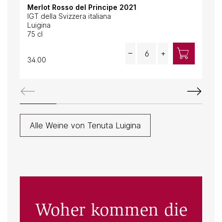
Merlot Rosso del Principe 2021
Vio
IGT della Svizzera italiana
IGT
Luigina
Lui
75 cl
75 c
Quantity
–
+
34.00
49.
Alle Weine von Tenuta Luigina
Woher kommen die