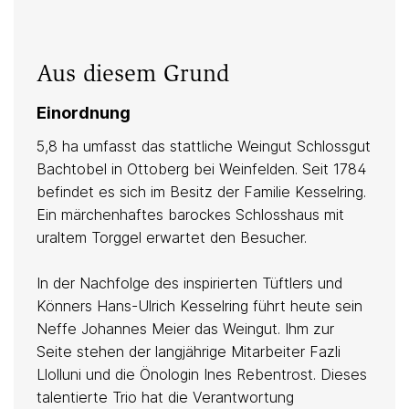
Rot: Pinot Noir/Blauburgunder
sandiger Lehm
Aus diesem Grund
Einordnung
Anbau
5,8 ha umfasst das stattliche Weingut Schlossgut
Bachtobel in Ottoberg bei Weinfelden. Seit 1784
biologisch
befindet es sich im Besitz der Familie Kesselring.
BioSuisse
Ein märchenhaftes barockes Schlosshaus mit
uraltem Torggel erwartet den Besucher.
In der Nachfolge des inspirierten Tüftlers und
Keller
Könners Hans-Ulrich Kesselring führt heute sein
Neffe Johannes Meier das Weingut. Ihm zur
Vegan
Seite stehen der langjährige Mitarbeiter Fazli
Llolluni und die Önologin Ines Rebentrost. Dieses
talentierte Trio hat die Verantwortung