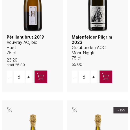
Pétillant brut 2019
Maienfelder Pilgrim
Vouvray AC, bio
2023
Huet
Graubünden AOC
75 cl
Möhr-Niggli
75 cl
23.20
55.00
statt
25.80
Quantity
Quantity
–
+
–
+
- 15%