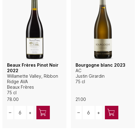
Beaux Frères Pinot Noir
Bourgogne blanc 2023
2022
AC
Willamette Valley, Ribbon
Justin Girardin
Ridge AVA
75 cl
Beaux Frères
75 cl
78.00
21.00
Quantity
Quantity
–
+
–
+