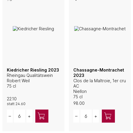
Kiedricher Riesling 2023
Chassagne-Montrachet
Rheingau Qualitätswein
2023
Robert Weil
Clos de la Maltroie, 1er cru
75 cl
AC
Niellon
75 cl
22.10
98.00
statt
24.60
Quantity
Quantity
–
+
–
+