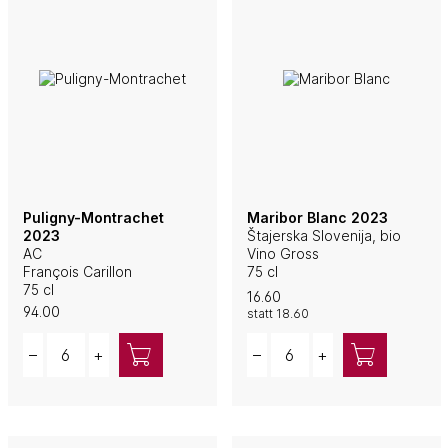
Puligny-Montrachet
Maribor Blanc 2023
2023
Štajerska Slovenija, bio
AC
Vino Gross
François Carillon
75 cl
75 cl
16.60
94.00
statt
18.60
Quantity
Quantity
–
+
–
+