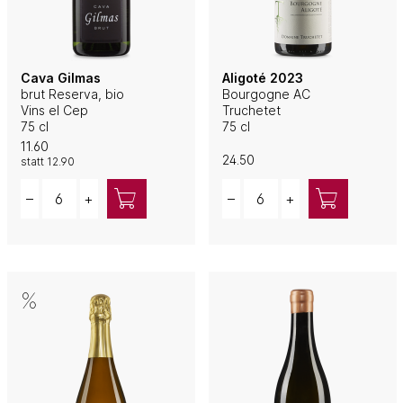
Cava Gilmas
Aligoté 2023
brut Reserva, bio
Bourgogne AC
Vins el Cep
Truchetet
75 cl
75 cl
11.60
24.50
statt
12.90
Quantity
Quantity
–
+
–
+