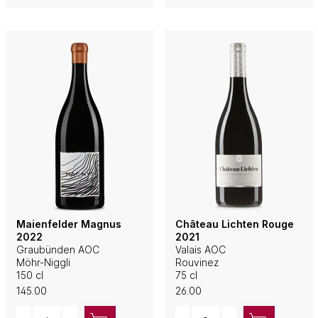
Maienfelder Magnus
Château Lichten Rouge
2022
2021
Graubünden AOC
Valais AOC
Möhr-Niggli
Rouvinez
150 cl
75 cl
145.00
26.00
Quantity
Quantity