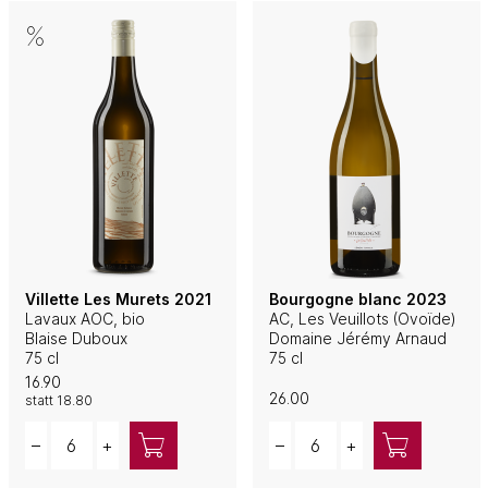
Villette Les Murets 2021
Bourgogne blanc 2023
Lavaux AOC, bio
AC, Les Veuillots (Ovoïde)
Blaise Duboux
Domaine Jérémy Arnaud
75 cl
75 cl
16.90
26.00
statt
18.80
Quantity
Quantity
–
+
–
+