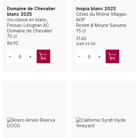
Domaine de Chevalier
Inopia blanc 2023
blanc 2025
Côtes du Rhône Villages
cru classé en blanc,
AOP
Pessac-Léognan AC
Rotem & Mounir Saouma
Domaine de Chevalier
75 cl
75 cl
21.60
84.90
statt
24.00
Quantity
Quantity
–
+
–
+