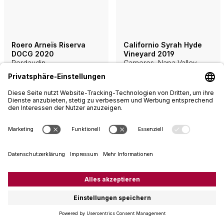
Roero Arneïs Riserva
Californio Syrah Hyde
DOCG 2020
Vineyard 2019
Perdaudin
Carneros, Napa Valley
Negro Angelo
Hyde & de Villaine
75 cl
75 cl
21.00
78.00
Quantity
Quantity
–
+
–
+