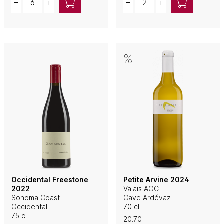
–
+
–
+
Occidental Freestone
Petite Arvine 2024
2022
Valais AOC
Sonoma Coast
Cave Ardévaz
Occidental
70 cl
75 cl
20.70