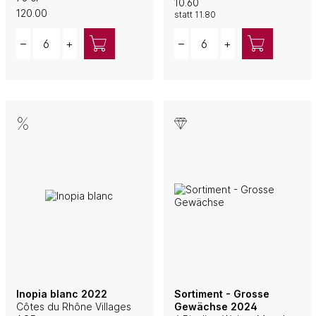
10.60
120.00
statt
11.80
Quantity
Quantity
–
+
–
+
Inopia blanc 2022
Sortiment - Grosse
Côtes du Rhône Villages
Gewächse 2024