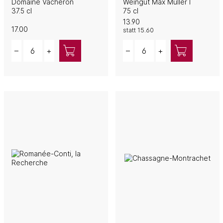
Domaine Vacheron
Weingut Max Müller I
37.5 cl
75 cl
13.90
17.00
statt
15.60
Quantity
Quantity
–
+
–
+