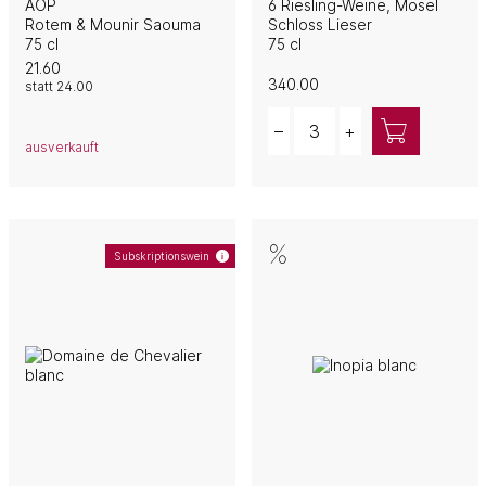
AOP
6 Riesling-Weine, Mosel
Rotem & Mounir Saouma
Schloss Lieser
75 cl
75 cl
21.60
340.00
statt
24.00
Quantity
–
+
ausverkauft
Subskriptionswein