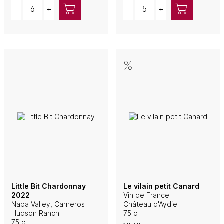
Quantity
Quantity
–
+
–
+
Little Bit Chardonnay
Le vilain petit Canard
2022
Vin de France
Napa Valley, Carneros
Château d'Aydie
Hudson Ranch
75 cl
75 cl