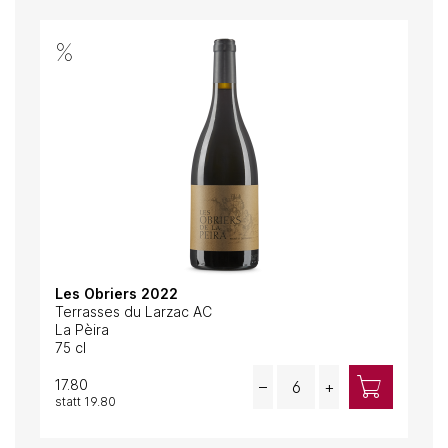
Les Obriers 2022
L'E
Terrasses du Larzac AC
Côt
La Pèira
Dom
75 cl
75 c
Quantity
17.80
21.
–
+
statt
19.80
stat