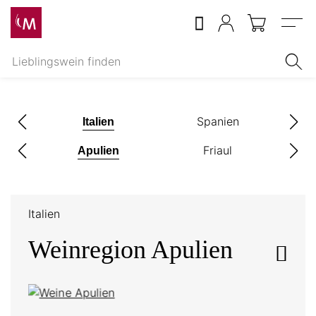
Menu
ch
Spanien
Italien
n
Friaul
K
Apulien
Italien
Weinregion Apulien